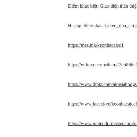
Điểm khác biệt: Giao diện thân thiệ
Hastag: #keonhacai #keo_nha_cai 
https://mez.ink/keonhacaicc1
https://writexo.com/share/f2eb866c
https://www.dibiz.com/aloisiahod
https://www.facer.io/u/keonhacaicc
https://www.nintendo-master.com/p