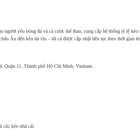
ho người yêu bóng đá và cá cược thể thao, cung cấp hệ thống tỷ lệ kèo 
hâu Âu đến kèo tài xỉu – tất cả được cập nhật liên tục theo thời gian thự
4, Quận 11, Thành phố Hồ Chí Minh, Vietnam
 cái, kèo nhà cái