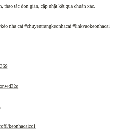
n, thao tác đơn giản, cập nhật kết quả chuẩn xác.
#kèo nhà cái #chuyentrangkeonhacai #linkvaokeonhacai
f369
gsonwd32q
1
rofil/keonhacaicc1